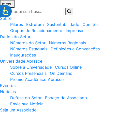
menu
Sobre
Pilares
Estrutura
Sustentabilidade
Comitês
Grupos de Relacionamento
Imprensa
Dados do Setor
Números do Setor
Números Regionais
Números Estaduais
Definições e Convenções
Inaugurações
Universidade Abrasce
Sobre a Universidade
Cursos Online
Cursos Presenciais
On Demand
Prêmio Acadêmico Abrasce
Eventos
Notícias
Defesa do Setor
Espaço do Associado
Envie sua Notícia
Seja um Associado