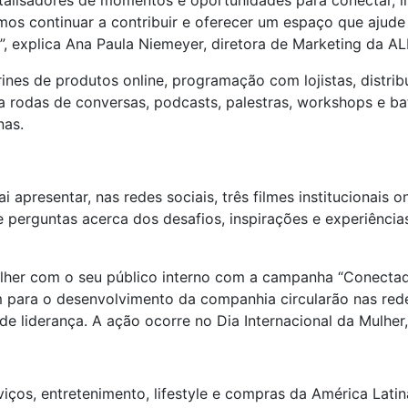
alisadores de momentos e oportunidades para conectar, in
os continuar a contribuir e oferecer um espaço que ajude
”, explica Ana Paula Niemeyer, diretora de Marketing da A
rines de produtos online, programação com lojistas, distri
ara rodas de conversas, podcasts, palestras, workshops e
nas.
 apresentar, nas redes sociais, três filmes institucionais
e perguntas acerca dos desafios, inspirações e experiênci
lher com o seu público interno com a campanha “Conecta
para o desenvolvimento da companhia circularão nas rede
de liderança. A ação ocorre no Dia Internacional da Mulher
iços, entretenimento, lifestyle e compras da América Lati