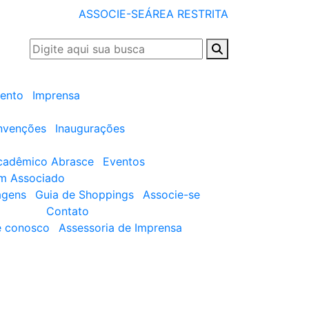
ASSOCIE-SE
ÁREA RESTRITA
ento
Imprensa
nvenções
Inaugurações
cadêmico Abrasce
Eventos
um Associado
agens
Guia de Shoppings
Associe-se
Contato
e conosco
Assessoria de Imprensa