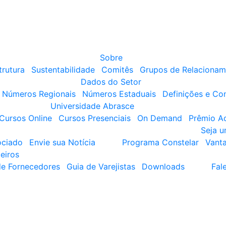
Sobre
trutura
Sustentabilidade
Comitês
Grupos de Relacionam
Dados do Setor
Números Regionais
Números Estaduais
Definições e Co
Universidade Abrasce
Cursos Online
Cursos Presenciais
On Demand
Prêmio A
Seja 
ociado
Envie sua Notícia
Programa Constelar
Vant
eiros
de Fornecedores
Guia de Varejistas
Downloads
Fal