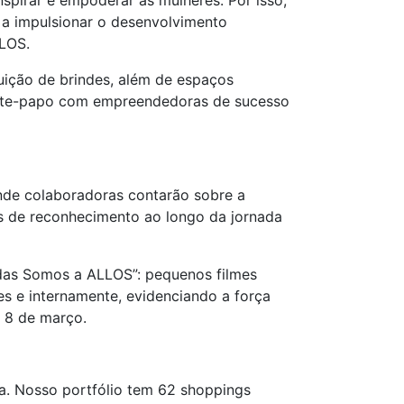
spirar e empoderar as mulheres. Por isso,
 a impulsionar o desenvolvimento
LLOS.
buição de brindes, além de espaços
 bate-papo com empreendedoras de sucesso
 onde colaboradoras contarão sobre a
as de reconhecimento ao longo da jornada
das Somos a ALLOS”: pequenos filmes
s e internamente, evidenciando a força
, 8 de março.
na. Nosso portfólio tem 62 shoppings