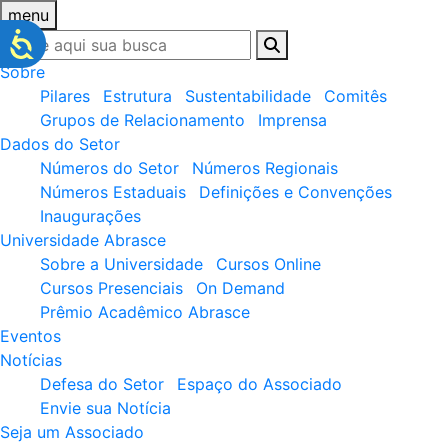
menu
Sobre
Pilares
Estrutura
Sustentabilidade
Comitês
Grupos de Relacionamento
Imprensa
Dados do Setor
Números do Setor
Números Regionais
Números Estaduais
Definições e Convenções
Inaugurações
Universidade Abrasce
Sobre a Universidade
Cursos Online
Cursos Presenciais
On Demand
Prêmio Acadêmico Abrasce
Eventos
Notícias
Defesa do Setor
Espaço do Associado
Envie sua Notícia
Seja um Associado