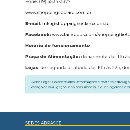
Fone: (19) 3534-3377
www.shoppingrioclaro.com.br
E-mail
:
mkt@shoppingrioclaro.com.br
Facebook:
www.facebook.com/ShoppingRioCl
Horário de funcionamento
Praça de Alimentação:
diariamente das 11h à
Lojas
: de segunda a sábado das 10h às 22h; dom
Aviso Legal: Os conteúdos, informações e materiais divulga
espaço de divulgação, não possuindo qualquer ingerência ou
SEDES ABRASCE