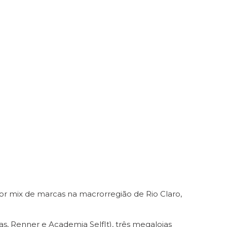
or mix de marcas na macrorregião de Rio Claro,
s, Renner e Academia SelfIt), três megalojas