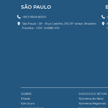
SÃO PAULO
+55 11 3506-8300
+
São Paulo • SP - Rua Castilho, 392 19º andar, Brooklin
B
Paulista - CEP: 04568-010
SOBRE
DADOS DO SETOR
Pilares
Números do Setor
Estrutura
Números Regionais