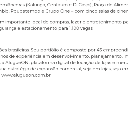
 semiâncoras (Kalunga, Centauro e Di Gaspi), Praça de Alime
câmbio, Poupatempo e Grupo Cine – com cinco salas de cin
um importante local de compras, lazer e entretenimento par
urança e estacionamento para 1.100 vagas.
es brasileiras. Seu portfólio é composto por 43 empreendi
0 anos de experiência em desenvolvimento, planejamento, i
a AlugueON, plataforma digital de locação de lojas e merch
sua estratégia de expansão comercial, seja em lojas, seja 
 www.alugueon.com.br.