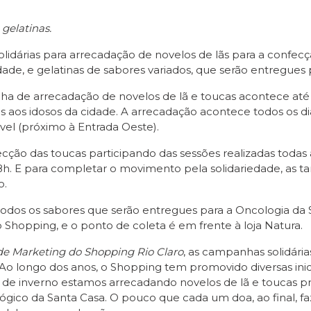
gelatinas.
dárias para arrecadação de novelos de lãs para a confecç
idade, e gelatinas de sabores variados, que serão entregues 
 de arrecadação de novelos de lã e toucas acontece até 29
 aos idosos da cidade. A arrecadação acontece todos os di
ável (próximo à Entrada Oeste).
 das toucas participando das sessões realizadas todas as t
 às 18h. E para completar o movimento pela solidariedade, as 
o.
odos os sabores que serão entregues para a Oncologia da 
 Shopping, e o ponto de coleta é em frente à loja Natura.
e Marketing do Shopping Rio Claro
, as campanhas solidári
Ao longo dos anos, o Shopping tem promovido diversas inic
o de inverno estamos arrecadando novelos de lã e toucas pro
ógico da Santa Casa. O pouco que cada um doa, ao final, f