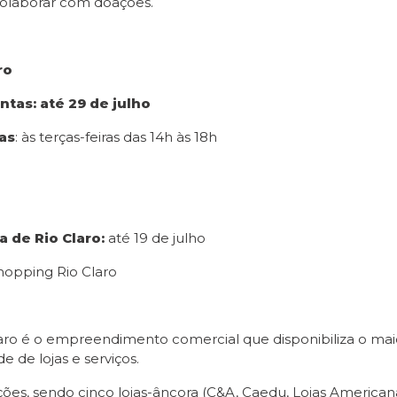
olaborar com doações.
ro
tas: até 29 de julho
as
: às terças-feiras das 14h às 18h
a de Rio Claro:
até 19 de julho
hopping Rio Claro
laro é o empreendimento comercial que disponibiliza o mai
 de lojas e serviços.
ões, sendo cinco lojas-âncora (C&A, Caedu, Lojas Americana