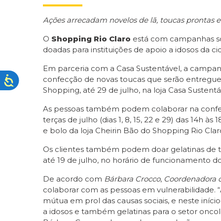
Ações arrecadam novelos de lã, toucas prontas e 
O
Shopping Rio Claro
está com campanhas soli
doadas para instituições de apoio a idosos da c
Em parceria com a Casa Sustentável, a campanha
confecção de novas toucas que serão entregues
Shopping, até 29 de julho, na loja Casa Sustent
As pessoas também podem colaborar na confecção
terças de julho (dias 1, 8, 15, 22 e 29) das 14h
e bolo da loja Cheirin Bão do Shopping Rio Clar
Os clientes também podem doar gelatinas de t
até 19 de julho, no horário de funcionamento do
De acordo com
Bárbara Crocco
,
Coordenadora d
colaborar com as pessoas em vulnerabilidade. “
mútua em prol das causas sociais, e neste iníci
a idosos e também gelatinas para o setor oncol