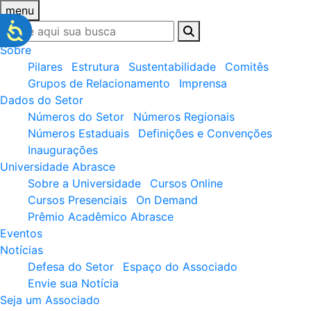
menu
Sobre
Pilares
Estrutura
Sustentabilidade
Comitês
Grupos de Relacionamento
Imprensa
Dados do Setor
Números do Setor
Números Regionais
Números Estaduais
Definições e Convenções
Inaugurações
Universidade Abrasce
Sobre a Universidade
Cursos Online
Cursos Presenciais
On Demand
Prêmio Acadêmico Abrasce
Eventos
Notícias
Defesa do Setor
Espaço do Associado
Envie sua Notícia
Seja um Associado