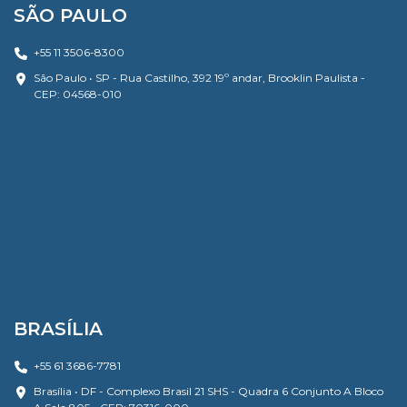
SÃO PAULO
+55 11 3506-8300
São Paulo • SP - Rua Castilho, 392 19º andar, Brooklin Paulista -
CEP: 04568-010
BRASÍLIA
+55 61 3686-7781
Brasília • DF - Complexo Brasil 21 SHS - Quadra 6 Conjunto A Bloco