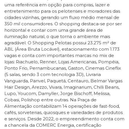
uma referência em opção para compras, lazer e
entretenimento para os pelotenses e moradores das
cidades vizinhas, gerando um fluxo médio mensal de
350 mil consumidores. O shopping destaca-se por ser
horizontal e contar com uma grande área de
iluminação natural, o que torna o ambiente mais
agradável. O Shopping Pelotas possui 23.275 m² de
ABL (Área Bruta Locável), estacionamento com 1.173
vagas e conta com importantes marcas no mix de
lojas: Riachuelo, Renner, Lojas Americanas, Pompéia,
Ponto Frio, Pernambucanas, Gaston, Cinemas Cineflix
(5 salas, sendo 3 com tecnologia 3D), Livraria
Vanguarda, Panvel, Paquetá, Centauro, Belmar Vargas
Hair Design, Arezzo, Vivara, Imaginarium, Chilli Beans,
Lupo, Youcom, Damyller, Jorge Bischoff, Melissa,
Cobasi, Polishop entre outras. Na Praça de
Alimentação contabilizam 14 operações de fast-food,
cafés, sorveterias, quiosques e variedades de produtos
e serviços. Desde 2022, o empreendimento conta com
a chancela da COMERC Energia, certificação