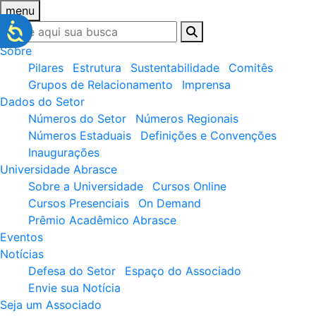
menu
Sobre
Pilares
Estrutura
Sustentabilidade
Comitês
Grupos de Relacionamento
Imprensa
Dados do Setor
Números do Setor
Números Regionais
Números Estaduais
Definições e Convenções
Inaugurações
Universidade Abrasce
Sobre a Universidade
Cursos Online
Cursos Presenciais
On Demand
Prêmio Acadêmico Abrasce
Eventos
Notícias
Defesa do Setor
Espaço do Associado
Envie sua Notícia
Seja um Associado