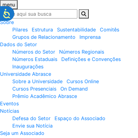
menu
Sobre
Pilares
Estrutura
Sustentabilidade
Comitês
Grupos de Relacionamento
Imprensa
Dados do Setor
Números do Setor
Números Regionais
Números Estaduais
Definições e Convenções
Inaugurações
Universidade Abrasce
Sobre a Universidade
Cursos Online
Cursos Presenciais
On Demand
Prêmio Acadêmico Abrasce
Eventos
Notícias
Defesa do Setor
Espaço do Associado
Envie sua Notícia
Seja um Associado