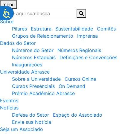
menu
Sobre
Pilares
Estrutura
Sustentabilidade
Comitês
Grupos de Relacionamento
Imprensa
Dados do Setor
Números do Setor
Números Regionais
Números Estaduais
Definições e Convenções
Inaugurações
Universidade Abrasce
Sobre a Universidade
Cursos Online
Cursos Presenciais
On Demand
Prêmio Acadêmico Abrasce
Eventos
Notícias
Defesa do Setor
Espaço do Associado
Envie sua Notícia
Seja um Associado