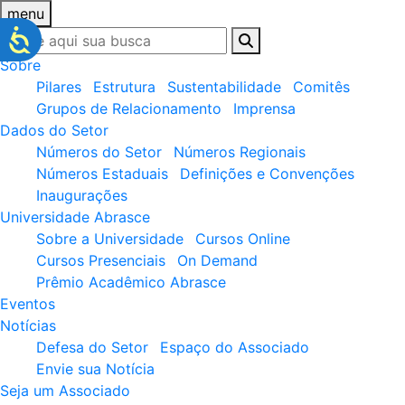
menu
Sobre
Pilares
Estrutura
Sustentabilidade
Comitês
Grupos de Relacionamento
Imprensa
Dados do Setor
Números do Setor
Números Regionais
Números Estaduais
Definições e Convenções
Inaugurações
Universidade Abrasce
Sobre a Universidade
Cursos Online
Cursos Presenciais
On Demand
Prêmio Acadêmico Abrasce
Eventos
Notícias
Defesa do Setor
Espaço do Associado
Envie sua Notícia
Seja um Associado