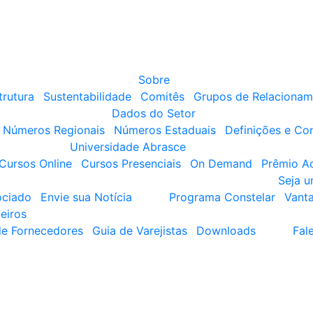
Sobre
trutura
Sustentabilidade
Comitês
Grupos de Relacionam
Dados do Setor
Números Regionais
Números Estaduais
Definições e Co
Universidade Abrasce
Cursos Online
Cursos Presenciais
On Demand
Prêmio A
Seja 
ociado
Envie sua Notícia
Programa Constelar
Vant
eiros
de Fornecedores
Guia de Varejistas
Downloads
Fal