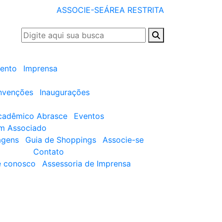
ASSOCIE-SE
ÁREA RESTRITA
ento
Imprensa
nvenções
Inaugurações
cadêmico Abrasce
Eventos
um Associado
agens
Guia de Shoppings
Associe-se
Contato
e conosco
Assessoria de Imprensa