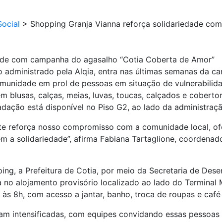
ocial
>
Shopping Granja Vianna reforça solidariedade co
dade com campanha do agasalho “Cotia Coberta de Amor”
 administrado pela Alqia, entra nas últimas semanas da c
 comunidade em prol de pessoas em situação de vulnerabil
luem blusas, calças, meias, luvas, toucas, calçados e cobe
adação está disponível no Piso G2, ao lado da administraçã
nte reforça nosso compromisso com a comunidade local, 
rem a solidariedade”, afirma Fabiana Tartaglione, coorden
ng, a Prefeitura de Cotia, por meio da Secretaria de Des
no alojamento provisório localizado ao lado do Terminal M
às 8h, com acesso a jantar, banho, troca de roupas e caf
 intensificadas, com equipes convidando essas pessoas a 