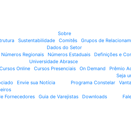
Sobre
trutura
Sustentabilidade
Comitês
Grupos de Relacionam
Dados do Setor
Números Regionais
Números Estaduais
Definições e Co
Universidade Abrasce
Cursos Online
Cursos Presenciais
On Demand
Prêmio A
Seja 
ociado
Envie sua Notícia
Programa Constelar
Vant
eiros
de Fornecedores
Guia de Varejistas
Downloads
Fal