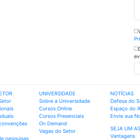
Pr
ev
ETOR
UNIVERSIDADE
NOTÍCIAS
Setor
Sobre a Universidade
Defesa do S
ionais
Cursos Online
Espaço do 
aduais
Cursos Presenciais
Envie sua No
 convenções
On Demand
SEJA UM A
Vagas do Setor
Vantagens
de pesquisas