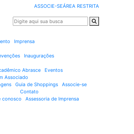
ASSOCIE-SE
ÁREA RESTRITA
ento
Imprensa
nvenções
Inaugurações
cadêmico Abrasce
Eventos
um Associado
agens
Guia de Shoppings
Associe-se
Contato
e conosco
Assessoria de Imprensa