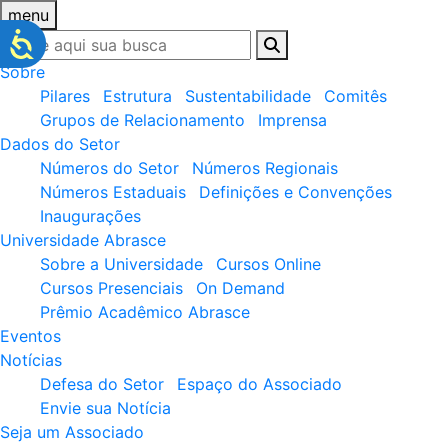
menu
Sobre
Pilares
Estrutura
Sustentabilidade
Comitês
Grupos de Relacionamento
Imprensa
Dados do Setor
Números do Setor
Números Regionais
Números Estaduais
Definições e Convenções
Inaugurações
Universidade Abrasce
Sobre a Universidade
Cursos Online
Cursos Presenciais
On Demand
Prêmio Acadêmico Abrasce
Eventos
Notícias
Defesa do Setor
Espaço do Associado
Envie sua Notícia
Seja um Associado