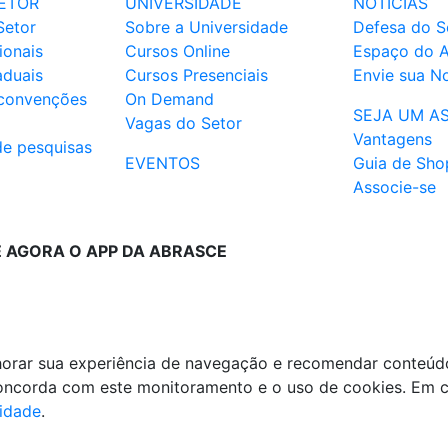
ETOR
UNIVERSIDADE
NOTÍCIAS
Setor
Sobre a Universidade
Defesa do S
ionais
Cursos Online
Espaço do 
aduais
Cursos Presenciais
Envie sua No
 convenções
On Demand
SEJA UM A
Vagas do Setor
Vantagens
de pesquisas
EVENTOS
Guia de Sho
Associe-se
E AGORA O APP DA ABRASCE
lhorar sua experiência de navegação e recomendar conteúd
 concorda com este monitoramento e o uso de cookies. Em 
cidade
.