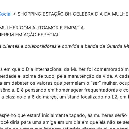
ocial
>
SHOPPING ESTAÇÃO BH CELEBRA DIA DA MULH
 MULHER COM AUTOAMOR E EMPATIA
HEREM EM AÇÃO ESPECIAL
a clientes e colaboradoras e convida a banda da Guarda Mu
es em que o Dia Internacional da Mulher foi comemorado 
liberdade e, acima de tudo, pela manutenção da vida. A ca
ia em debater os valores que permeiam o “ser” mulher, oc
 essência. E é pensando em homenagear frequentadoras e c
a elas: no dia 6 de março, um stand localizado no L2, em 
spelho que estará inicialmente tapado, as mulheres serão
 você diria para uma amiga em um dia em que ela não se s