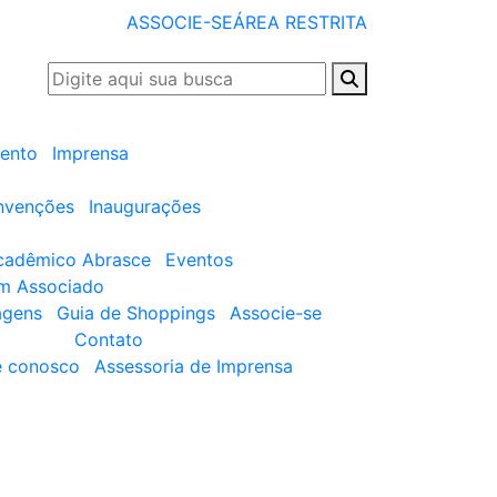
ASSOCIE-SE
ÁREA RESTRITA
ento
Imprensa
nvenções
Inaugurações
cadêmico Abrasce
Eventos
um Associado
agens
Guia de Shoppings
Associe-se
Contato
e conosco
Assessoria de Imprensa