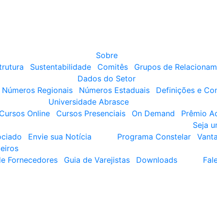
Sobre
trutura
Sustentabilidade
Comitês
Grupos de Relacionam
Dados do Setor
Números Regionais
Números Estaduais
Definições e Co
Universidade Abrasce
Cursos Online
Cursos Presenciais
On Demand
Prêmio A
Seja 
ociado
Envie sua Notícia
Programa Constelar
Vant
eiros
de Fornecedores
Guia de Varejistas
Downloads
Fal