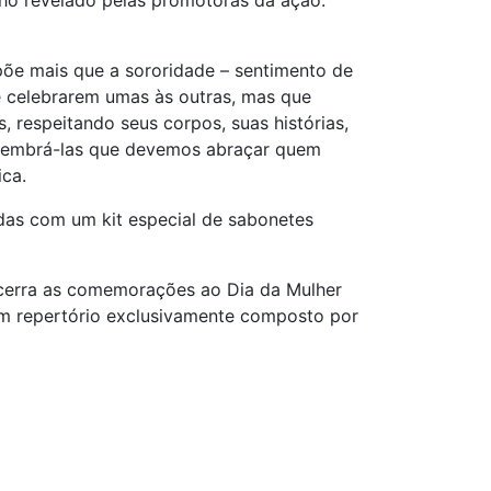
lho revelado pelas promotoras da ação:
e mais que a sororidade – sentimento de
e celebrarem umas às outras, mas que
 respeitando seus corpos, suas histórias,
s lembrá-las que devemos abraçar quem
ca.
das com um kit especial de sabonetes
ncerra as comemorações ao Dia da Mulher
 um repertório exclusivamente composto por