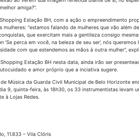
exão ao verem sua imagem refletida diante de si, no espe
melhor amiga?”.
 Shopping Estação BH, com a ação o empreendimento propõ
 as mulheres: “estamos falando de mulheres que vão além d
onquistas, que exercitam mais a gentileza consigo mesmas,
an
‘Se perca em você, na beleza de seu ser’, nós queremo
idade com que estendemos as mãos à outra mulher”, expli
Shopping Estação BH nesta data, ainda irão ser presentea
utocuidado e amor próprio que a inciativa sugere.
 de Música da Guarda Civil Municipal de Belo Horizonte e
ia 9, quinta-feira, às 18h30, os 33 instrumentistas levam
te à Lojas Redes.
, 11.833 – Vila Clóris