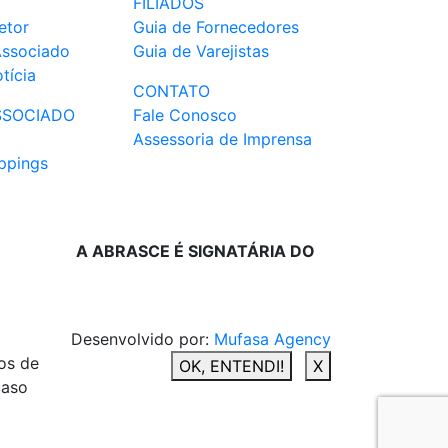
FILIADOS
etor
Guia de Fornecedores
Associado
Guia de Varejistas
tícia
CONTATO
SSOCIADO
Fale Conosco
Assessoria de Imprensa
ppings
A ABRASCE É SIGNATÁRIA DO
Desenvolvido por:
Mufasa Agency
os de
OK, ENTENDI!
X
caso