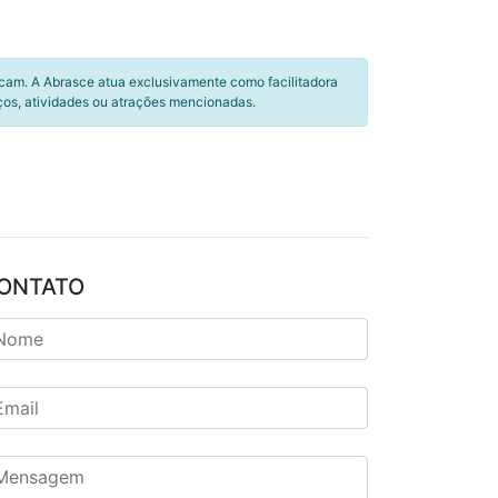
icam. A Abrasce atua exclusivamente como facilitadora
ços, atividades ou atrações mencionadas.
ONTATO