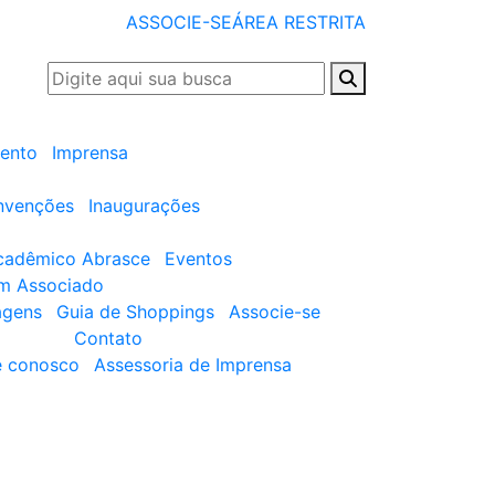
ASSOCIE-SE
ÁREA RESTRITA
ento
Imprensa
nvenções
Inaugurações
cadêmico Abrasce
Eventos
um Associado
agens
Guia de Shoppings
Associe-se
Contato
e conosco
Assessoria de Imprensa