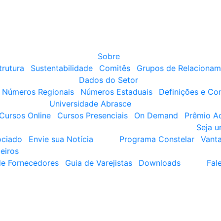
Sobre
trutura
Sustentabilidade
Comitês
Grupos de Relacionam
Dados do Setor
Números Regionais
Números Estaduais
Definições e Co
Universidade Abrasce
Cursos Online
Cursos Presenciais
On Demand
Prêmio A
Seja 
ociado
Envie sua Notícia
Programa Constelar
Vant
eiros
de Fornecedores
Guia de Varejistas
Downloads
Fal