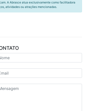
icam. A Abrasce atua exclusivamente como facilitadora
ços, atividades ou atrações mencionadas.
ONTATO