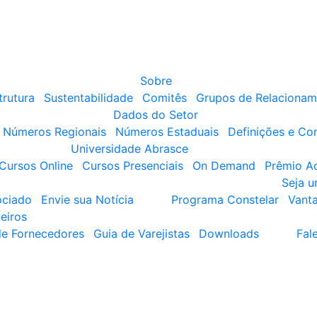
Sobre
trutura
Sustentabilidade
Comitês
Grupos de Relacionam
Dados do Setor
Números Regionais
Números Estaduais
Definições e Co
Universidade Abrasce
Cursos Online
Cursos Presenciais
On Demand
Prêmio A
Seja 
ociado
Envie sua Notícia
Programa Constelar
Vant
eiros
de Fornecedores
Guia de Varejistas
Downloads
Fal