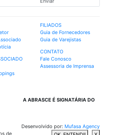
FILIADOS
etor
Guia de Fornecedores
Associado
Guia de Varejistas
tícia
CONTATO
SSOCIADO
Fale Conosco
Assessoria de Imprensa
ppings
A ABRASCE É SIGNATÁRIA DO
Desenvolvido por:
Mufasa Agency
os de
OK, ENTENDI!
X