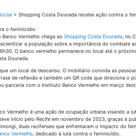
ocial
>
Shopping Costa Dourada recebe ação contra o fem
a o feminicídio
, o Banco Vermelho chega ao
Shopping Costa Dourada
, no 
onscientizar a população sobre a importância do combate a
16h30. O banco vermelho permanece no local até o próxim
sta Dourada.
ue um local de descanso. O mobiliário convida as pessoas 
 frase de reflexão e também um QR code que direciona o pú
mou parceria com o Instituto Banco Vermelho em março dest
co Vermelho é uma ação de ocupação urbana visando a luta 
 teve início pelo Recife em novembro de 2023, graças à pub
imongi, duas recifenses que enfrentaram o impacto do femi
Banco Vermelho
, dedicado à luta contra o feminicídio.