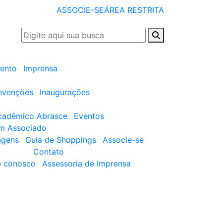
ASSOCIE-SE
ÁREA RESTRITA
ento
Imprensa
nvenções
Inaugurações
cadêmico Abrasce
Eventos
um Associado
agens
Guia de Shoppings
Associe-se
Contato
e conosco
Assessoria de Imprensa