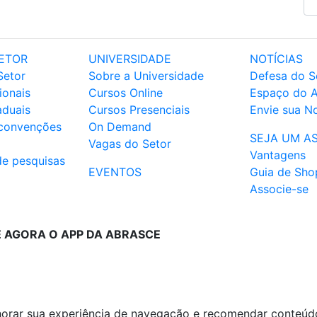
ETOR
UNIVERSIDADE
NOTÍCIAS
Setor
Sobre a Universidade
Defesa do S
ionais
Cursos Online
Espaço do 
aduais
Cursos Presenciais
Envie sua No
 convenções
On Demand
SEJA UM A
Vagas do Setor
Vantagens
de pesquisas
EVENTOS
Guia de Sho
Associe-se
E AGORA O APP DA ABRASCE
lhorar sua experiência de navegação e recomendar conteúd