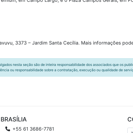
 Premium, em Campo Largo, e o Plaza Campos Gerais, em P
avuvu, 3373 – Jardim Santa Cecília. Mais informações pod
ulgados nesta seção são de inteira responsabilidade dos associados que os publ
ência ou responsabilidade sobre a contratação, execução ou qualidade de servi
BRASÍLIA
C
+55 61 3686-7781