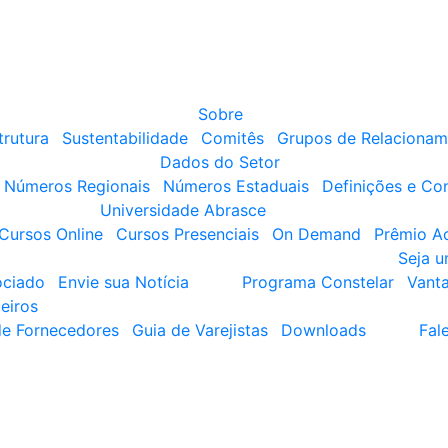
Sobre
trutura
Sustentabilidade
Comitês
Grupos de Relacionam
Dados do Setor
Números Regionais
Números Estaduais
Definições e Co
Universidade Abrasce
Cursos Online
Cursos Presenciais
On Demand
Prêmio A
Seja 
ociado
Envie sua Notícia
Programa Constelar
Vant
eiros
de Fornecedores
Guia de Varejistas
Downloads
Fal