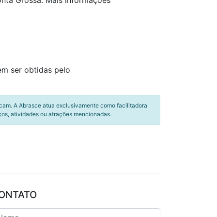
onta Grossa. Mais informações
em ser obtidas pelo
icam. A Abrasce atua exclusivamente como facilitadora
ços, atividades ou atrações mencionadas.
ONTATO