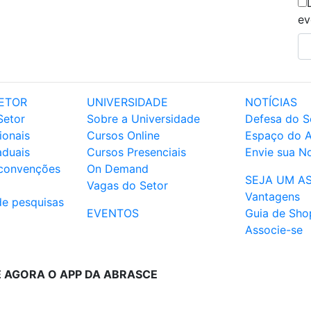
ev
ETOR
UNIVERSIDADE
NOTÍCIAS
Setor
Sobre a Universidade
Defesa do S
ionais
Cursos Online
Espaço do 
aduais
Cursos Presenciais
Envie sua No
 convenções
On Demand
SEJA UM A
Vagas do Setor
Vantagens
de pesquisas
EVENTOS
Guia de Sho
Associe-se
E AGORA O APP DA ABRASCE