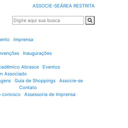
ASSOCIE-SE
ÁREA RESTRITA
ento
Imprensa
nvenções
Inaugurações
cadêmico Abrasce
Eventos
um Associado
agens
Guia de Shoppings
Associe-se
Contato
e conosco
Assessoria de Imprensa