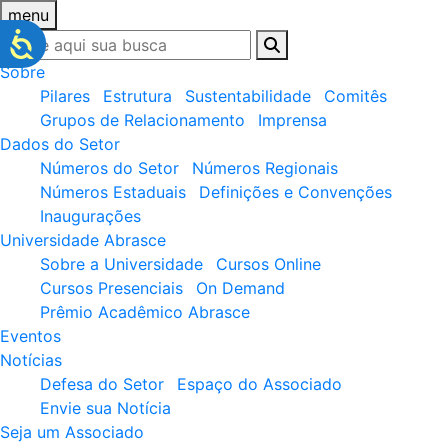
menu
Sobre
Pilares
Estrutura
Sustentabilidade
Comitês
Grupos de Relacionamento
Imprensa
Dados do Setor
Números do Setor
Números Regionais
Números Estaduais
Definições e Convenções
Inaugurações
Universidade Abrasce
Sobre a Universidade
Cursos Online
Cursos Presenciais
On Demand
Prêmio Acadêmico Abrasce
Eventos
Notícias
Defesa do Setor
Espaço do Associado
Envie sua Notícia
Seja um Associado