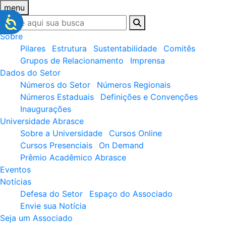
menu
Sobre
Pilares
Estrutura
Sustentabilidade
Comitês
Grupos de Relacionamento
Imprensa
Dados do Setor
Números do Setor
Números Regionais
Números Estaduais
Definições e Convenções
Inaugurações
Universidade Abrasce
Sobre a Universidade
Cursos Online
Cursos Presenciais
On Demand
Prêmio Acadêmico Abrasce
Eventos
Notícias
Defesa do Setor
Espaço do Associado
Envie sua Notícia
Seja um Associado