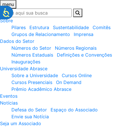
menu
Sobre
Pilares
Estrutura
Sustentabilidade
Comitês
Grupos de Relacionamento
Imprensa
Dados do Setor
Números do Setor
Números Regionais
Números Estaduais
Definições e Convenções
Inaugurações
Universidade Abrasce
Sobre a Universidade
Cursos Online
Cursos Presenciais
On Demand
Prêmio Acadêmico Abrasce
Eventos
Notícias
Defesa do Setor
Espaço do Associado
Envie sua Notícia
Seja um Associado