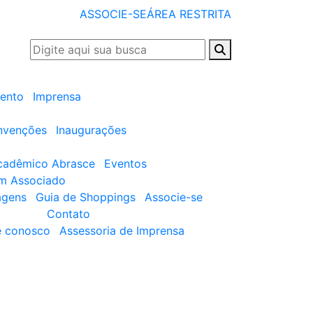
ASSOCIE-SE
ÁREA RESTRITA
ento
Imprensa
nvenções
Inaugurações
cadêmico Abrasce
Eventos
um Associado
agens
Guia de Shoppings
Associe-se
Contato
e conosco
Assessoria de Imprensa