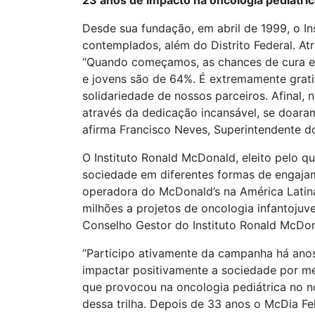
23 anos de impacto na oncologia pediátric
Desde sua fundação, em abril de 1999, o In
contemplados, além do Distrito Federal. At
“Quando começamos, as chances de cura er
e jovens são de 64%. É extremamente gratif
solidariedade de nossos parceiros. Afinal, 
através da dedicação incansável, se doaram
afirma Francisco Neves, Superintendente d
O Instituto Ronald McDonald, eleito pelo q
sociedade em diferentes formas de engaja
operadora do McDonald’s na América Latin
milhões a projetos de oncologia infantojuv
Conselho Gestor do Instituto Ronald McDona
“Participo ativamente da campanha há anos
impactar positivamente a sociedade por me
que provocou na oncologia pediátrica no n
dessa trilha. Depois de 33 anos o McDia F