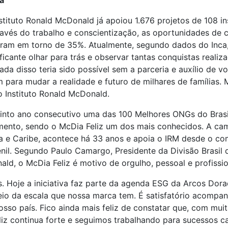
a
stituto Ronald McDonald já apoiou 1.676 projetos de 108 i
ravés do trabalho e conscientização, as oportunidades de 
am em torno de 35%. Atualmente, segundo dados do Inca,
icante olhar para trás e observar tantas conquistas realiz
nada disso teria sido possível sem a parceria e auxílio de v
 para mudar a realidade e futuro de milhares de famílias. 
o Instituto Ronald McDonald.
uinto ano consecutivo uma das 100 Melhores ONGs do Brasil
mento, sendo o McDia Feliz um dos mais conhecidos. A c
a e Caribe, acontece há 33 anos e apoia o IRM desde o c
enil. Segundo Paulo Camargo, Presidente da Divisão Brasil
ld, o McDia Feliz é motivo de orgulho, pessoal e profissi
. Hoje a iniciativa faz parte da agenda ESG da Arcos Dor
io da escala que nossa marca tem. É satisfatório acompan
osso país. Fico ainda mais feliz de constatar que, com mu
eliz continua forte e seguimos trabalhando para sucessos