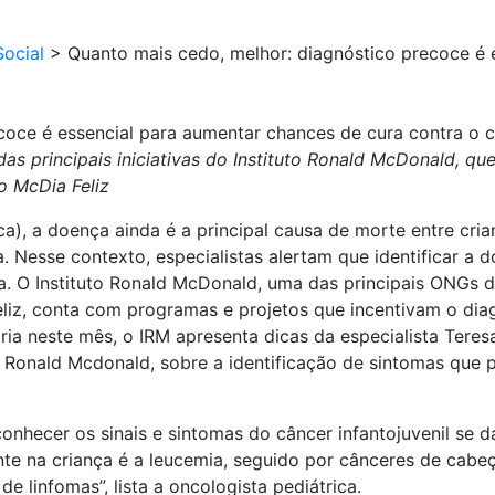
ocial
>
Quanto mais cedo, melhor: diagnóstico precoce é 
coce é essencial para aumentar chances de cura contra o 
das principais iniciativas do Instituto Ronald McDonald, 
o McDia Feliz
a), a doença ainda é a principal causa de morte entre cria
 Nesse contexto, especialistas alertam que identificar a 
a. O Instituto Ronald McDonald, uma das principais ONGs d
liz, conta com programas e projetos que incentivam o diag
a neste mês, o IRM apresenta dicas da especialista Teresa
o Ronald Mcdonald, sobre a identificação de sintomas que 
onhecer os sinais e sintomas do câncer infantojuvenil se 
nte na criança é a leucemia, seguido por cânceres de cabeç
e linfomas”, lista a oncologista pediátrica.