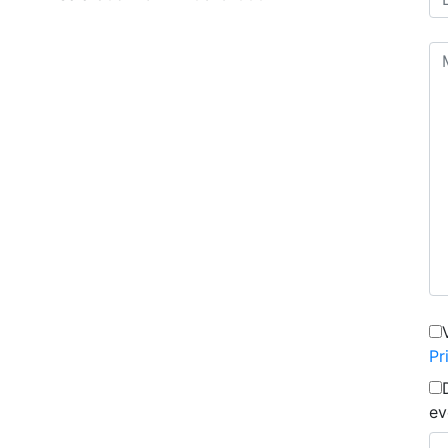
Pr
ev