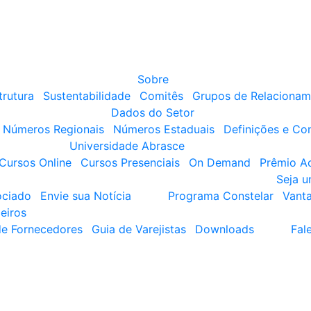
Sobre
trutura
Sustentabilidade
Comitês
Grupos de Relacionam
Dados do Setor
Números Regionais
Números Estaduais
Definições e Co
Universidade Abrasce
Cursos Online
Cursos Presenciais
On Demand
Prêmio A
Seja 
ociado
Envie sua Notícia
Programa Constelar
Vant
eiros
de Fornecedores
Guia de Varejistas
Downloads
Fal