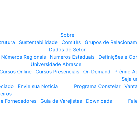
Sobre
trutura
Sustentabilidade
Comitês
Grupos de Relacionam
Dados do Setor
Números Regionais
Números Estaduais
Definições e Co
Universidade Abrasce
Cursos Online
Cursos Presenciais
On Demand
Prêmio A
Seja 
ociado
Envie sua Notícia
Programa Constelar
Vant
eiros
de Fornecedores
Guia de Varejistas
Downloads
Fal