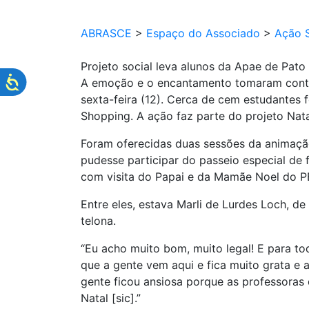
ABRASCE
>
Espaço do Associado
>
Ação S
Projeto social leva alunos da Apae de Pat
A emoção e o encantamento tomaram conta 
sexta-feira (12). Cerca de cem estudantes
Shopping. A ação faz parte do projeto Nata
Foram oferecidas duas sessões da animação
pudesse participar do passeio especial de
com visita do Papai e da Mamãe Noel do PB
Entre eles, estava Marli de Lurdes Loch, d
telona.
“Eu acho muito bom, muito legal! E para tod
que a gente vem aqui e fica muito grata e 
gente ficou ansiosa porque as professoras 
Natal [sic].”