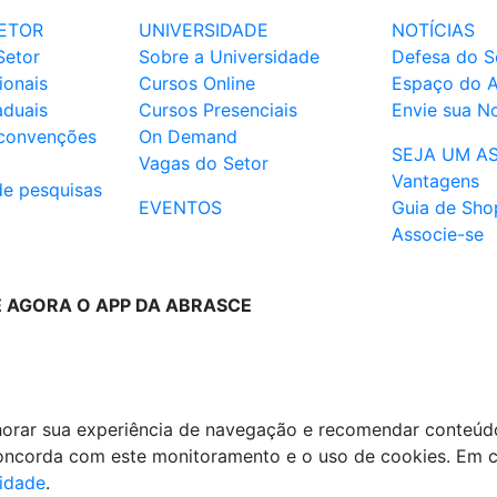
ETOR
UNIVERSIDADE
NOTÍCIAS
Setor
Sobre a Universidade
Defesa do S
ionais
Cursos Online
Espaço do 
aduais
Cursos Presenciais
Envie sua No
 convenções
On Demand
SEJA UM A
Vagas do Setor
Vantagens
de pesquisas
EVENTOS
Guia de Sho
Associe-se
E AGORA O APP DA ABRASCE
lhorar sua experiência de navegação e recomendar conteúd
 concorda com este monitoramento e o uso de cookies. Em 
cidade
.