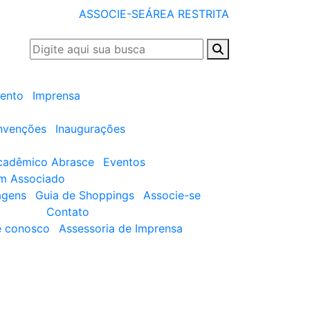
ASSOCIE-SE
ÁREA RESTRITA
ento
Imprensa
nvenções
Inaugurações
cadêmico Abrasce
Eventos
um Associado
agens
Guia de Shoppings
Associe-se
Contato
e conosco
Assessoria de Imprensa