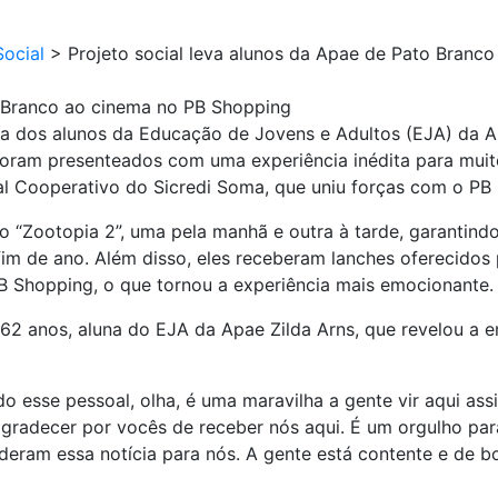
ocial
>
Projeto social leva alunos da Apae de Pato Branc
o Branco ao cinema no PB Shopping
dos alunos da Educação de Jovens e Adultos (EJA) da Apa
 foram presenteados com uma experiência inédita para muit
l Cooperativo do Sicredi Soma, que uniu forças com o PB 
 “Zootopia 2”, uma pela manhã e outra à tarde, garantind
 fim de ano. Além disso, eles receberam lanches oferecido
 Shopping, o que tornou a experiência mais emocionante.
e 62 anos, aluna do EJA da Apae Zilda Arns, que revelou a
o esse pessoal, olha, é uma maravilha a gente vir aqui assis
agradecer por vocês de receber nós aqui. É um orgulho para 
deram essa notícia para nós. A gente está contente e de b