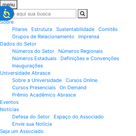
menu
Sobre
Pilares
Estrutura
Sustentabilidade
Comitês
Grupos de Relacionamento
Imprensa
Dados do Setor
Números do Setor
Números Regionais
Números Estaduais
Definições e Convenções
Inaugurações
Universidade Abrasce
Sobre a Universidade
Cursos Online
Cursos Presenciais
On Demand
Prêmio Acadêmico Abrasce
Eventos
Notícias
Defesa do Setor
Espaço do Associado
Envie sua Notícia
Seja um Associado