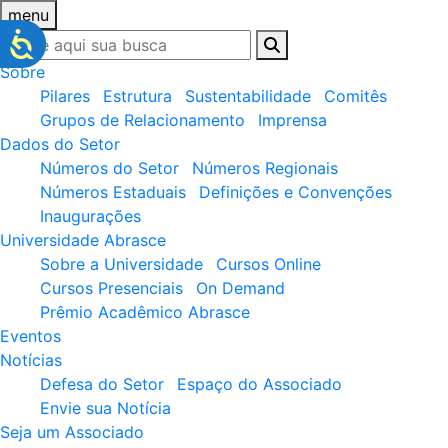
menu
Sobre
Pilares
Estrutura
Sustentabilidade
Comitês
Grupos de Relacionamento
Imprensa
Dados do Setor
Números do Setor
Números Regionais
Números Estaduais
Definições e Convenções
Inaugurações
Universidade Abrasce
Sobre a Universidade
Cursos Online
Cursos Presenciais
On Demand
Prêmio Acadêmico Abrasce
Eventos
Notícias
Defesa do Setor
Espaço do Associado
Envie sua Notícia
Seja um Associado