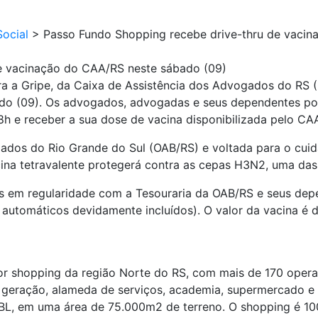
ocial
>
Passo Fundo Shopping recebe drive-thru de vacin
e vacinação do CAA/RS neste sábado (09)
a a Gripe, da Caixa de Assistência dos Advogados do RS
ado (09). Os advogados, advogadas e seus dependentes po
8h e receber a sua dose de vacina disponibilizada pelo CA
gados do Rio Grande do Sul (OAB/RS) e voltada para o cu
ina tetravalente protegerá contra as cepas H3N2, uma das v
is em regularidade com a Tesouraria da OAB/RS e seus depe
 automáticos devidamente incluídos). O valor da vacina é
r shopping da região Norte do RS, com mais de 170 opera
a geração, alameda de serviços, academia, supermercado 
L, em uma área de 75.000m2 de terreno. O shopping é 100%