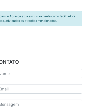
icam. A Abrasce atua exclusivamente como facilitadora
ços, atividades ou atrações mencionadas.
ONTATO