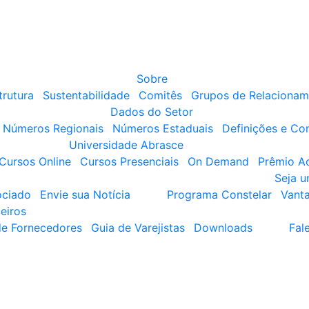
Sobre
trutura
Sustentabilidade
Comitês
Grupos de Relacionam
Dados do Setor
Números Regionais
Números Estaduais
Definições e Co
Universidade Abrasce
Cursos Online
Cursos Presenciais
On Demand
Prêmio A
Seja 
ociado
Envie sua Notícia
Programa Constelar
Vant
eiros
de Fornecedores
Guia de Varejistas
Downloads
Fal