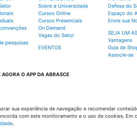
Setor
Sobre a Universidade
Defesa do S
ionais
Cursos Online
Espaço do 
aduais
Cursos Presenciais
Envie sua No
 convenções
On Demand
SEJA UM A
Vagas do Setor
Vantagens
de pesquisas
EVENTOS
Guia de Sho
Associe-se
E AGORA O APP DA ABRASCE
lhorar sua experiência de navegação e recomendar conteúd
 concorda com este monitoramento e o uso de cookies. Em 
cidade
.