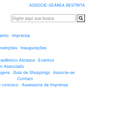
ASSOCIE-SE
ÁREA RESTRITA
ento
Imprensa
nvenções
Inaugurações
cadêmico Abrasce
Eventos
um Associado
agens
Guia de Shoppings
Associe-se
Contato
e conosco
Assessoria de Imprensa