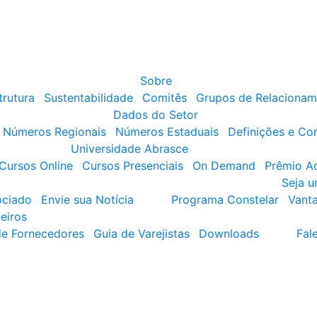
Sobre
trutura
Sustentabilidade
Comitês
Grupos de Relacionam
Dados do Setor
Números Regionais
Números Estaduais
Definições e Co
Universidade Abrasce
Cursos Online
Cursos Presenciais
On Demand
Prêmio A
Seja 
ociado
Envie sua Notícia
Programa Constelar
Vant
eiros
de Fornecedores
Guia de Varejistas
Downloads
Fal