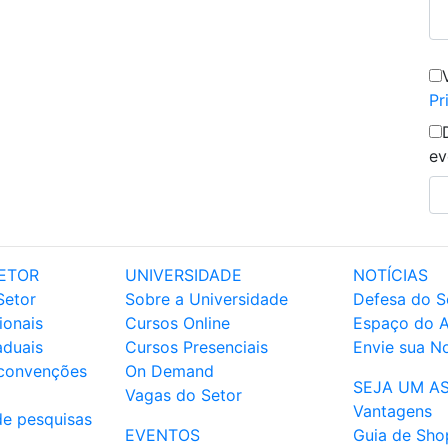
Pr
ev
ETOR
UNIVERSIDADE
NOTÍCIAS
Setor
Sobre a Universidade
Defesa do S
ionais
Cursos Online
Espaço do 
aduais
Cursos Presenciais
Envie sua No
 convenções
On Demand
SEJA UM A
Vagas do Setor
Vantagens
de pesquisas
EVENTOS
Guia de Sho