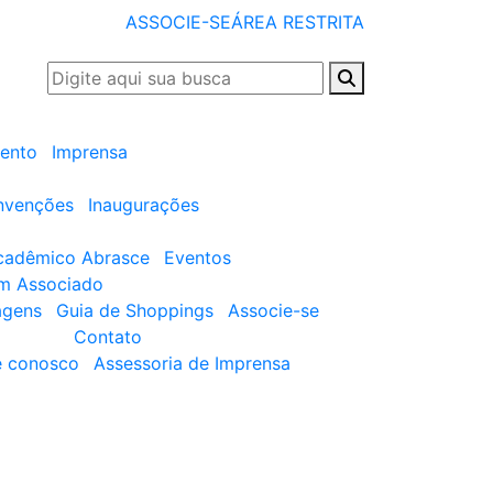
ASSOCIE-SE
ÁREA RESTRITA
ento
Imprensa
nvenções
Inaugurações
cadêmico Abrasce
Eventos
um Associado
agens
Guia de Shoppings
Associe-se
Contato
e conosco
Assessoria de Imprensa