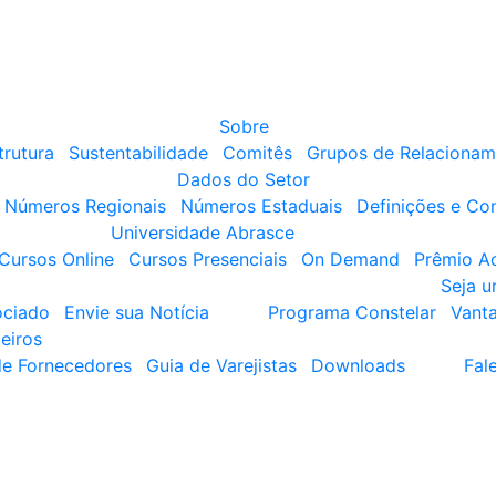
Sobre
trutura
Sustentabilidade
Comitês
Grupos de Relacionam
Dados do Setor
Números Regionais
Números Estaduais
Definições e Co
Universidade Abrasce
Cursos Online
Cursos Presenciais
On Demand
Prêmio A
Seja 
ociado
Envie sua Notícia
Programa Constelar
Vant
eiros
de Fornecedores
Guia de Varejistas
Downloads
Fal