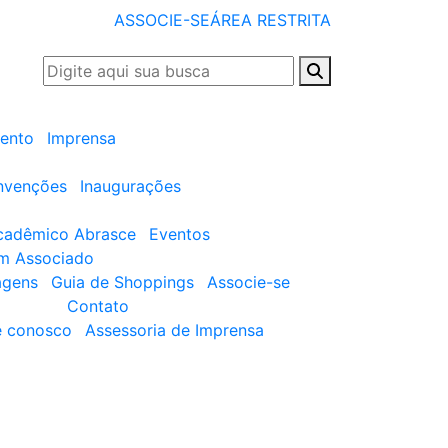
ASSOCIE-SE
ÁREA RESTRITA
ento
Imprensa
nvenções
Inaugurações
cadêmico Abrasce
Eventos
um Associado
agens
Guia de Shoppings
Associe-se
Contato
e conosco
Assessoria de Imprensa