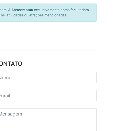
icam. A Abrasce atua exclusivamente como facilitadora
ços, atividades ou atrações mencionadas.
ONTATO