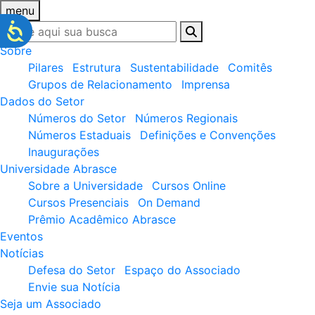
menu
Sobre
Pilares
Estrutura
Sustentabilidade
Comitês
Grupos de Relacionamento
Imprensa
Dados do Setor
Números do Setor
Números Regionais
Números Estaduais
Definições e Convenções
Inaugurações
Universidade Abrasce
Sobre a Universidade
Cursos Online
Cursos Presenciais
On Demand
Prêmio Acadêmico Abrasce
Eventos
Notícias
Defesa do Setor
Espaço do Associado
Envie sua Notícia
Seja um Associado