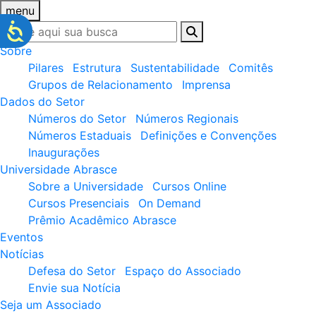
menu
Sobre
Pilares
Estrutura
Sustentabilidade
Comitês
Grupos de Relacionamento
Imprensa
Dados do Setor
Números do Setor
Números Regionais
Números Estaduais
Definições e Convenções
Inaugurações
Universidade Abrasce
Sobre a Universidade
Cursos Online
Cursos Presenciais
On Demand
Prêmio Acadêmico Abrasce
Eventos
Notícias
Defesa do Setor
Espaço do Associado
Envie sua Notícia
Seja um Associado