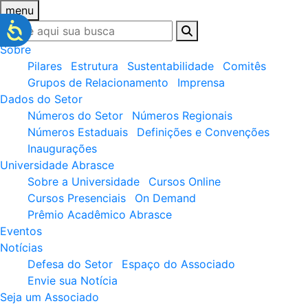
menu
Sobre
Pilares
Estrutura
Sustentabilidade
Comitês
Grupos de Relacionamento
Imprensa
Dados do Setor
Números do Setor
Números Regionais
Números Estaduais
Definições e Convenções
Inaugurações
Universidade Abrasce
Sobre a Universidade
Cursos Online
Cursos Presenciais
On Demand
Prêmio Acadêmico Abrasce
Eventos
Notícias
Defesa do Setor
Espaço do Associado
Envie sua Notícia
Seja um Associado