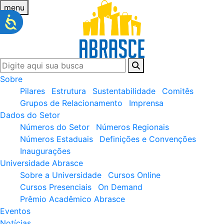
menu
Sobre
Pilares
Estrutura
Sustentabilidade
Comitês
Grupos de Relacionamento
Imprensa
Dados do Setor
Números do Setor
Números Regionais
Números Estaduais
Definições e Convenções
Inaugurações
Universidade Abrasce
Sobre a Universidade
Cursos Online
Cursos Presenciais
On Demand
Prêmio Acadêmico Abrasce
Eventos
Notícias