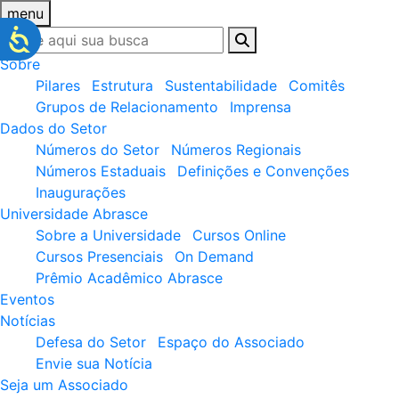
menu
Sobre
Pilares
Estrutura
Sustentabilidade
Comitês
Grupos de Relacionamento
Imprensa
Dados do Setor
Números do Setor
Números Regionais
Números Estaduais
Definições e Convenções
Inaugurações
Universidade Abrasce
Sobre a Universidade
Cursos Online
Cursos Presenciais
On Demand
Prêmio Acadêmico Abrasce
Eventos
Notícias
Defesa do Setor
Espaço do Associado
Envie sua Notícia
Seja um Associado