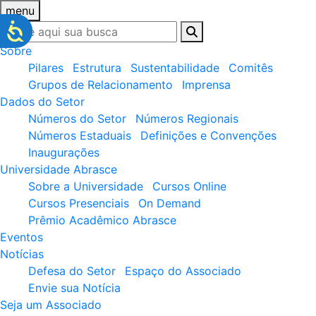
menu
Sobre
Pilares
Estrutura
Sustentabilidade
Comitês
Grupos de Relacionamento
Imprensa
Dados do Setor
Números do Setor
Números Regionais
Números Estaduais
Definições e Convenções
Inaugurações
Universidade Abrasce
Sobre a Universidade
Cursos Online
Cursos Presenciais
On Demand
Prêmio Acadêmico Abrasce
Eventos
Notícias
Defesa do Setor
Espaço do Associado
Envie sua Notícia
Seja um Associado