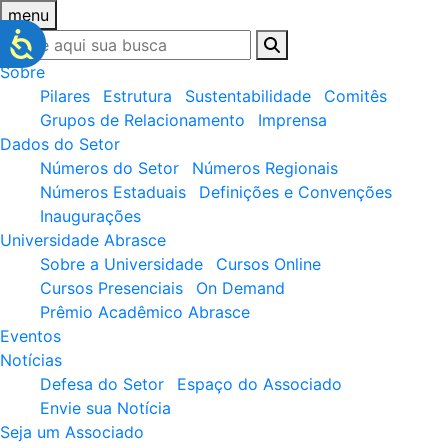
menu
Sobre
Pilares
Estrutura
Sustentabilidade
Comitês
Grupos de Relacionamento
Imprensa
Dados do Setor
Números do Setor
Números Regionais
Números Estaduais
Definições e Convenções
Inaugurações
Universidade Abrasce
Sobre a Universidade
Cursos Online
Cursos Presenciais
On Demand
Prêmio Acadêmico Abrasce
Eventos
Notícias
Defesa do Setor
Espaço do Associado
Envie sua Notícia
Seja um Associado