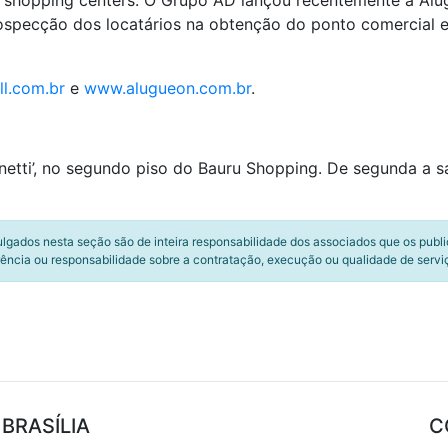
 shopping centers. O Grupo AD lançou recentemente a Alug
 prospecção dos locatários na obtenção do ponto comercial
l.com.br
e
www.alugueon.com.br
.
netti’, no segundo piso do Bauru Shopping. De segunda a s
ulgados nesta seção são de inteira responsabilidade dos associados que os publ
ência ou responsabilidade sobre a contratação, execução ou qualidade de servi
BRASÍLIA
C