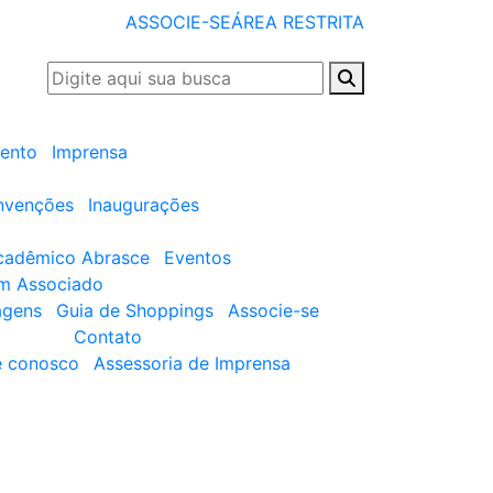
ASSOCIE-SE
ÁREA RESTRITA
ento
Imprensa
nvenções
Inaugurações
cadêmico Abrasce
Eventos
um Associado
agens
Guia de Shoppings
Associe-se
Contato
e conosco
Assessoria de Imprensa