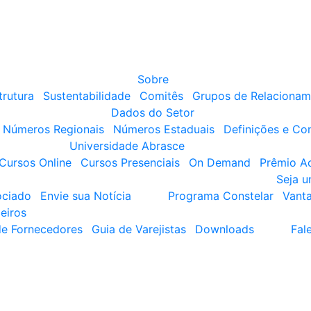
Sobre
trutura
Sustentabilidade
Comitês
Grupos de Relacionam
Dados do Setor
Números Regionais
Números Estaduais
Definições e Co
Universidade Abrasce
Cursos Online
Cursos Presenciais
On Demand
Prêmio A
Seja 
ociado
Envie sua Notícia
Programa Constelar
Vant
eiros
de Fornecedores
Guia de Varejistas
Downloads
Fal