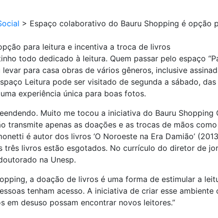
ocial
>
Espaço colaborativo do Bauru Shopping é opção para
ção para leitura e incentiva a troca de livros
inho todo dedicado à leitura. Quem passar pelo espaço “Pa
levar para casa obras de vários gêneros, inclusive assinada
paço Leitura pode ser visitado de segunda a sábado, das 
 uma experiência única para boas fotos.
endendo. Muito me tocou a iniciativa do Bauru Shopping 
não transmite apenas as doações e as trocas de mãos como 
netti é autor dos livros ‘O Noroeste na Era Damião’ (2013
 os três livros estão esgotados. No currículo do diretor d
 doutorado na Unesp.
pping, a doação de livros é uma forma de estimular a leitu
essoas tenham acesso. A iniciativa de criar esse ambiente
os em desuso possam encontrar novos leitores.”