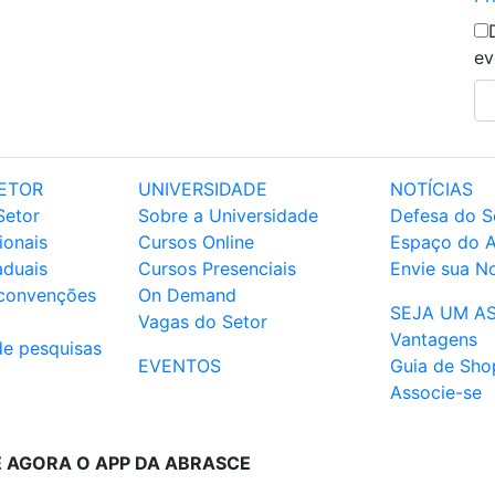
ev
ETOR
UNIVERSIDADE
NOTÍCIAS
Setor
Sobre a Universidade
Defesa do S
ionais
Cursos Online
Espaço do 
aduais
Cursos Presenciais
Envie sua No
 convenções
On Demand
SEJA UM A
Vagas do Setor
Vantagens
de pesquisas
EVENTOS
Guia de Sho
Associe-se
E AGORA O APP DA ABRASCE