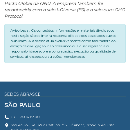
Pacto Global da ONU. A empresa também foi
reconhecida com o selo I-Diversa (B3) e o selo ouro GHG
Protocol.
Aviso Legal: Os conteúdos, informações e materiais divulgados
nesta seção são de inteira responsabilidade dos associados que os
publicam. A Abrasce atua exclusivamente como facilitadora do
espaço de divulgação, não possuindo qualquer ingerência ou
responsabilidade sobre a contratação, execução ou qualidade de
serviços, atividades ou atrações mencionadas.
SEDES ABRASCE
SÃO PAULO
+55 11 3506-8300
São Paulo • SP - Rua Castilho, 392 19º andar, Brooklin Paulista -