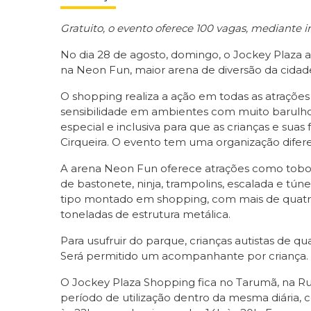
Gratuito, o evento oferece 100 vagas, mediante 
No dia 28 de agosto, domingo, o Jockey Plaza a
na Neon Fun, maior arena de diversão da cidade
O shopping realiza a ação em todas as atrações q
sensibilidade em ambientes com muito barulho 
especial e inclusiva para que as crianças e sua
Cirqueira. O evento tem uma organização difer
A arena Neon Fun oferece atrações como tobogã 
de bastonete, ninja, trampolins, escalada e t
tipo montado em shopping, com mais de quatro 
toneladas de estrutura metálica.
Para usufruir do parque, crianças autistas de
Será permitido um acompanhante por criança. As 
O Jockey Plaza Shopping fica no Tarumã, na R
período de utilização dentro da mesma diária, c