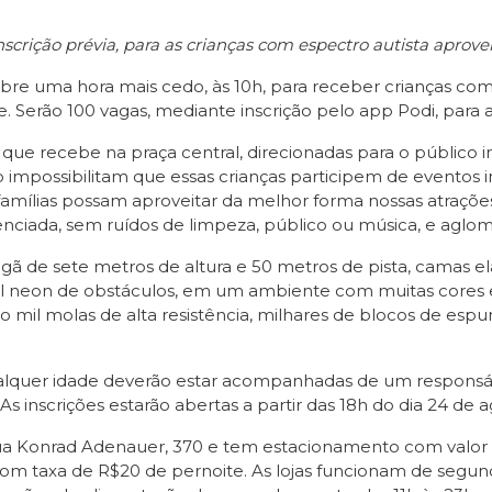
inscrição prévia, para as crianças com espectro autista apro
bre uma hora mais cedo, às 10h, para receber crianças com 
. Serão 100 vagas, mediante inscrição pelo app Podi, para 
ue recebe na praça central, direcionadas para o público infa
impossibilitam que essas crianças participem de eventos
s famílias possam aproveitar da melhor forma nossas atraçõe
enciada, sem ruídos de limpeza, público ou música, e aglo
de sete metros de altura e 50 metros de pista, camas elást
únel neon de obstáculos, em um ambiente com muitas cores 
mil molas de alta resistência, milhares de blocos de espu
 qualquer idade deverão estar acompanhadas de um responsá
inscrições estarão abertas a partir das 18h do dia 24 de a
ua Konrad Adenauer, 370 e tem estacionamento com valor d
om taxa de R$20 de pernoite. As lojas funcionam de segunda