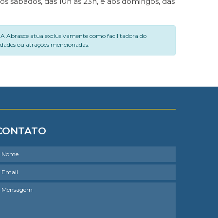
aos sábados, das 10h às 23h, e aos domingos, das
. A Abrasce atua exclusivamente como facilitadora do
vidades ou atrações mencionadas.
CONTATO