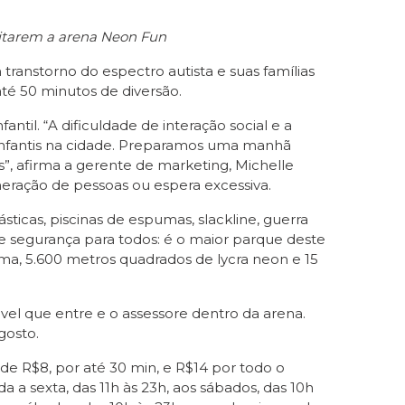
veitarem a arena Neon Fun
transtorno do espectro autista e suas famílias
até 50 minutos de diversão.
ntil. “A dificuldade de interação social e a
 infantis na cidade. Preparamos uma manhã
s”, afirma a gerente de marketing, Michelle
meração de pessoas ou espera excessiva.
icas, piscinas de espumas, slackline, guerra
e segurança para todos: é o maior parque deste
ma, 5.600 metros quadrados de lycra neon e 15
vel que entre e o assessore dentro da arena.
gosto.
e R$8, por até 30 min, e R$14 por todo o
 a sexta, das 11h às 23h, aos sábados, das 10h