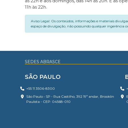
às 22h e aos domingos, das 14h às 20h. E as ope
11h às 22h.
Aviso Legal: Os conteúdos, informações e materiais divulga
espaço de divulgação, não possuindo qualquer ingerência ou
SEDES ABRASCE
SÃO PAULO
+55 11 3506-8300
+
São Paulo • SP - Rua Castilho, 392 19º andar, Brooklin
B
Paulista - CEP: 04568-010