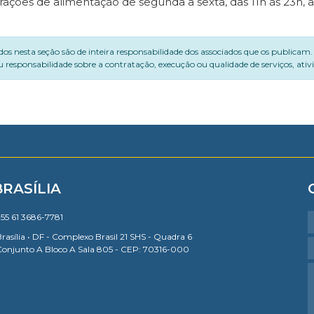
rações de alimentação de segunda a sexta, das 11h às 23h, 
dos nesta seção são de inteira responsabilidade dos associados que os publicam
 responsabilidade sobre a contratação, execução ou qualidade de serviços, ati
BRASÍLIA
55 61 3686-7781
rasília • DF - Complexo Brasil 21 SHS - Quadra 6
Conjunto A Bloco A Sala 805 - CEP: 70316-000