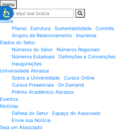
menu
Sobre
Pilares
Estrutura
Sustentabilidade
Comitês
Grupos de Relacionamento
Imprensa
Dados do Setor
Números do Setor
Números Regionais
Números Estaduais
Definições e Convenções
Inaugurações
Universidade Abrasce
Sobre a Universidade
Cursos Online
Cursos Presenciais
On Demand
Prêmio Acadêmico Abrasce
Eventos
Notícias
Defesa do Setor
Espaço do Associado
Envie sua Notícia
Seja um Associado