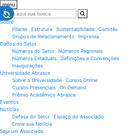
menu
Sobre
Pilares
Estrutura
Sustentabilidade
Comitês
Grupos de Relacionamento
Imprensa
Dados do Setor
Números do Setor
Números Regionais
Números Estaduais
Definições e Convenções
Inaugurações
Universidade Abrasce
Sobre a Universidade
Cursos Online
Cursos Presenciais
On Demand
Prêmio Acadêmico Abrasce
Eventos
Notícias
Defesa do Setor
Espaço do Associado
Envie sua Notícia
Seja um Associado