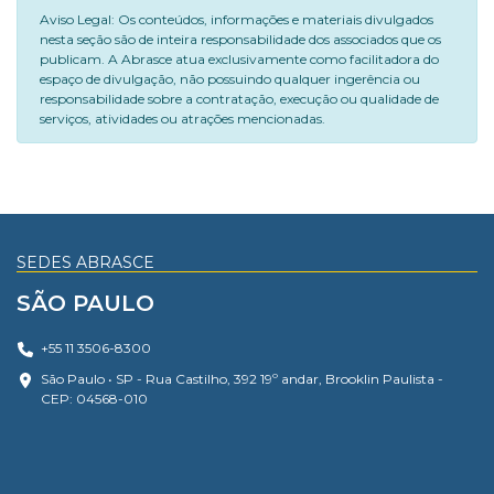
Aviso Legal: Os conteúdos, informações e materiais divulgados
nesta seção são de inteira responsabilidade dos associados que os
publicam. A Abrasce atua exclusivamente como facilitadora do
espaço de divulgação, não possuindo qualquer ingerência ou
responsabilidade sobre a contratação, execução ou qualidade de
serviços, atividades ou atrações mencionadas.
SEDES ABRASCE
SÃO PAULO
+55 11 3506-8300
São Paulo • SP - Rua Castilho, 392 19º andar, Brooklin Paulista -
CEP: 04568-010