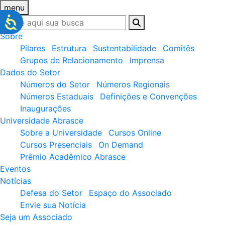
menu
Sobre
Pilares
Estrutura
Sustentabilidade
Comitês
Grupos de Relacionamento
Imprensa
Dados do Setor
Números do Setor
Números Regionais
Números Estaduais
Definições e Convenções
Inaugurações
Universidade Abrasce
Sobre a Universidade
Cursos Online
Cursos Presenciais
On Demand
Prêmio Acadêmico Abrasce
Eventos
Notícias
Defesa do Setor
Espaço do Associado
Envie sua Notícia
Seja um Associado