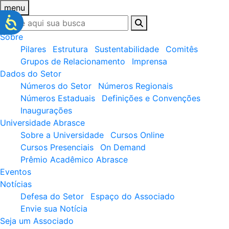
menu
Sobre
Pilares
Estrutura
Sustentabilidade
Comitês
Grupos de Relacionamento
Imprensa
Dados do Setor
Números do Setor
Números Regionais
Números Estaduais
Definições e Convenções
Inaugurações
Universidade Abrasce
Sobre a Universidade
Cursos Online
Cursos Presenciais
On Demand
Prêmio Acadêmico Abrasce
Eventos
Notícias
Defesa do Setor
Espaço do Associado
Envie sua Notícia
Seja um Associado