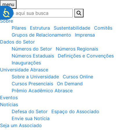
menu
Sobre
Pilares
Estrutura
Sustentabilidade
Comitês
Grupos de Relacionamento
Imprensa
Dados do Setor
Números do Setor
Números Regionais
Números Estaduais
Definições e Convenções
Inaugurações
Universidade Abrasce
Sobre a Universidade
Cursos Online
Cursos Presenciais
On Demand
Prêmio Acadêmico Abrasce
Eventos
Notícias
Defesa do Setor
Espaço do Associado
Envie sua Notícia
Seja um Associado