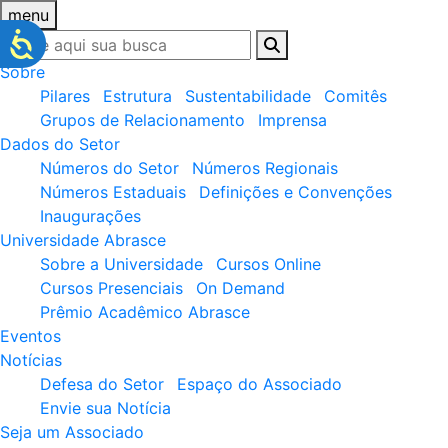
menu
Sobre
Pilares
Estrutura
Sustentabilidade
Comitês
Grupos de Relacionamento
Imprensa
Dados do Setor
Números do Setor
Números Regionais
Números Estaduais
Definições e Convenções
Inaugurações
Universidade Abrasce
Sobre a Universidade
Cursos Online
Cursos Presenciais
On Demand
Prêmio Acadêmico Abrasce
Eventos
Notícias
Defesa do Setor
Espaço do Associado
Envie sua Notícia
Seja um Associado