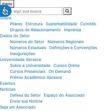
menu
Sobre
Pilares
Estrutura
Sustentabilidade
Comitês
Grupos de Relacionamento
Imprensa
Dados do Setor
Números do Setor
Números Regionais
Números Estaduais
Definições e Convenções
Inaugurações
Universidade Abrasce
Sobre a Universidade
Cursos Online
Cursos Presenciais
On Demand
Prêmio Acadêmico Abrasce
Eventos
Notícias
Defesa do Setor
Espaço do Associado
Envie sua Notícia
Seja um Associado