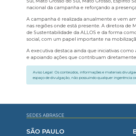
Sul, Mato Grosso do Sul, Mato Grosso, Espírit
nacional da campanha e reforçando a presença
A campanha é realizada anualmente e vem ampl
nas regiões onde está presente. A diretora de 
de Sustentabilidade da ALLOS e da forma com
social, com um papel importante na mobilização
A executiva destaca ainda que iniciativas com
e apoiando ações que contribuam diretamente pa
Aviso Legal: Os conteúdos, informações e materiais divulga
espaço de divulgação, não possuindo qualquer ingerência ou
SEDES ABRASCE
SÃO PAULO