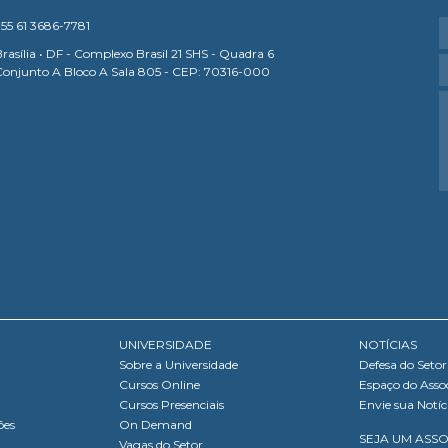
55 61 3686-7781
rasília • DF - Complexo Brasil 21 SHS - Quadra 6
Conjunto A Bloco A Sala 805 - CEP: 70316-000
UNIVERSIDADE
NOTÍCIAS
Sobre a Universidade
Defesa do Setor
Cursos Online
Espaço do Asso
Cursos Presenciais
Envie sua Notíc
ões
On Demand
SEJA UM ASS
Vagas do Setor