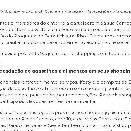
idária acontece até 15 de junho e estimula o espírito da soli
entes e moradores do entorno a participarem da sua Camp
cebe itens de vestuário novos e em bom estado, como casa
cão do Programa de Benefícios, no Piso L2 e os itens arrec
do Brasil em polos de desenvolvimento econômico e social.
ovido pela ALLOS, que mobiliza shoppings em todo o país
.
cadação de agasalhos e alimentos em seus shopping
iências, entretenimento, serviços, lifestyle e compras do B
o de agasalhos e alimentos em seus shopping centers es
os de coleta para recebimento de doações. Parte dos shop
participarão das duas frentes da campanha.
is localizadas nas regiões próximas aos shoppings, distribuíd
seguido do Rio de Janeiro, com 10, e de Minas Gerais, com 
oiás, Pará, Amazonas e Ceará também contam com 2 shoppin