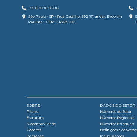
+55 11 3506-8300
+
São Paulo • SP - Rua Castilho, 392 19º andar, Brooklin
B
Paulista - CEP: 04568-010
SOBRE
DADOS DO SETOR
Pilares
Números do Setor
Estrutura
Números Regionais
Sustentabilidade
Números Estaduais
Comitês
Definições e convenç
Imprensa
Inaugurações