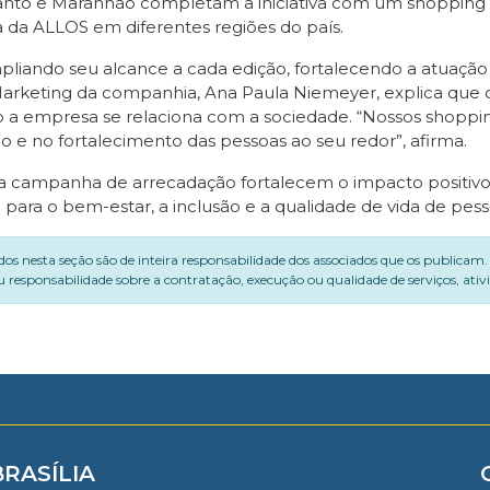
o Santo e Maranhão completam a iniciativa com um shopping
 da ALLOS em diferentes regiões do país.
iando seu alcance a cada edição, fortalecendo a atuaçã
Marketing da companhia, Ana Paula Niemeyer, explica que o s
o a empresa se relaciona com a sociedade. “Nossos shopp
 e no fortalecimento das pessoas ao seu redor”, afirma.
o a campanha de arrecadação fortalecem o impacto positivo
ra o bem-estar, a inclusão e a qualidade de vida de pesso
dos nesta seção são de inteira responsabilidade dos associados que os publicam
 responsabilidade sobre a contratação, execução ou qualidade de serviços, ati
BRASÍLIA