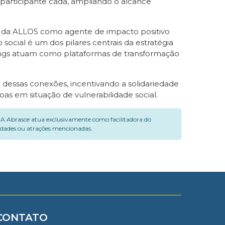
 participante cada, ampliando o alcance
o da ALLOS como agente de impacto positivo
ocial é um dos pilares centrais da estratégia
ings atuam como plataformas de transformação
 dessas conexões, incentivando a solidariedade
as em situação de vulnerabilidade social.
. A Abrasce atua exclusivamente como facilitadora do
vidades ou atrações mencionadas.
CONTATO