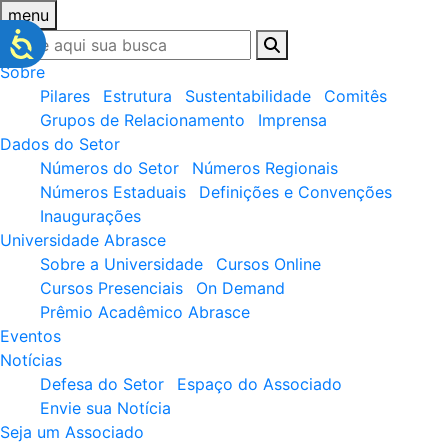
menu
Sobre
Pilares
Estrutura
Sustentabilidade
Comitês
Grupos de Relacionamento
Imprensa
Dados do Setor
Números do Setor
Números Regionais
Números Estaduais
Definições e Convenções
Inaugurações
Universidade Abrasce
Sobre a Universidade
Cursos Online
Cursos Presenciais
On Demand
Prêmio Acadêmico Abrasce
Eventos
Notícias
Defesa do Setor
Espaço do Associado
Envie sua Notícia
Seja um Associado