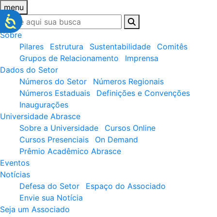
menu
Sobre
Pilares
Estrutura
Sustentabilidade
Comitês
Grupos de Relacionamento
Imprensa
Dados do Setor
Números do Setor
Números Regionais
Números Estaduais
Definições e Convenções
Inaugurações
Universidade Abrasce
Sobre a Universidade
Cursos Online
Cursos Presenciais
On Demand
Prêmio Acadêmico Abrasce
Eventos
Notícias
Defesa do Setor
Espaço do Associado
Envie sua Notícia
Seja um Associado