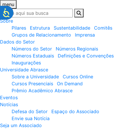
menu
Sobre
Pilares
Estrutura
Sustentabilidade
Comitês
Grupos de Relacionamento
Imprensa
Dados do Setor
Números do Setor
Números Regionais
Números Estaduais
Definições e Convenções
Inaugurações
Universidade Abrasce
Sobre a Universidade
Cursos Online
Cursos Presenciais
On Demand
Prêmio Acadêmico Abrasce
Eventos
Notícias
Defesa do Setor
Espaço do Associado
Envie sua Notícia
Seja um Associado