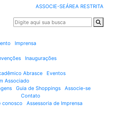
ASSOCIE-SE
ÁREA RESTRITA
ento
Imprensa
nvenções
Inaugurações
cadêmico Abrasce
Eventos
um Associado
agens
Guia de Shoppings
Associe-se
Contato
e conosco
Assessoria de Imprensa