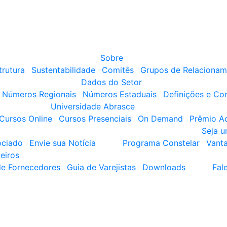
Sobre
trutura
Sustentabilidade
Comitês
Grupos de Relacionam
Dados do Setor
Números Regionais
Números Estaduais
Definições e Co
Universidade Abrasce
Cursos Online
Cursos Presenciais
On Demand
Prêmio A
Seja 
ociado
Envie sua Notícia
Programa Constelar
Vant
eiros
de Fornecedores
Guia de Varejistas
Downloads
Fal