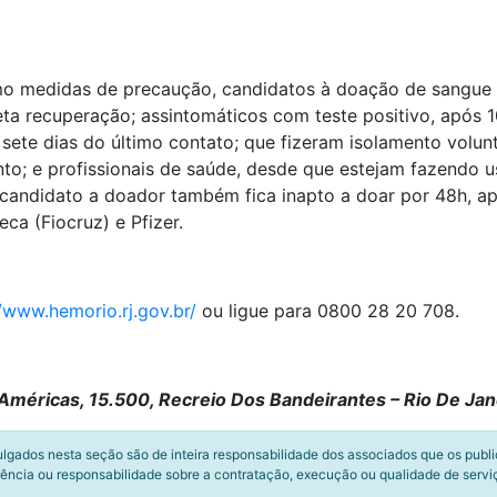
omo medidas de precaução, candidatos à doação de sangue
ta recuperação; assintomáticos com teste positivo, após 10
sete dias do último contato; que fizeram isolamento volun
to; e profissionais de saúde, desde que estejam fazendo 
 o candidato a doador também fica inapto a doar por 48h, 
ca (Fiocruz) e Pfizer.
//www.hemorio.rj.gov.br/
ou ligue para 0800 28 20 708.
Américas, 15.500, Recreio Dos Bandeirantes – Rio De Jane
ulgados nesta seção são de inteira responsabilidade dos associados que os publ
ência ou responsabilidade sobre a contratação, execução ou qualidade de servi